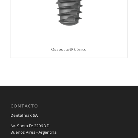
Osseotite® Cónico
CONTACTO
Dentalmax SA
Av. Santa Fe 2206 3 D
Buenos Aires - Argentina