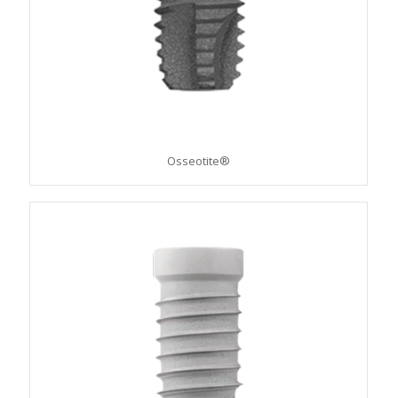
Osseotite®