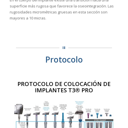
En el cuerpo del
implante existe una transición hacia una
superficie más rugosa que favorece la
oseointegración.
Las
rugosidades micrométricas
gruesas en esta sección son
mayores a 10 micras.
Protocolo
PROTOCOLO DE COLOCACIÓN DE
IMPLANTES T3® PRO