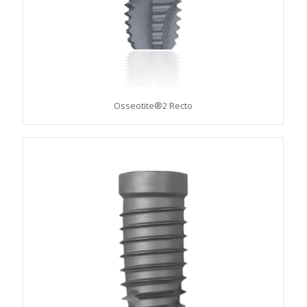
Osseotite®2 Recto