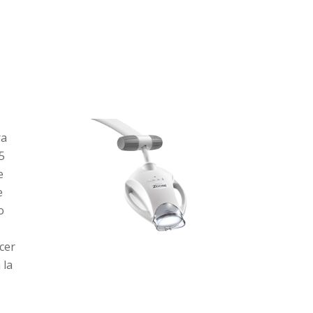
ra
5
e
e
o
cer
 la