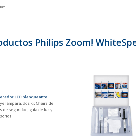
 luz
oductos Philips Zoom! WhiteSp
lerador LED blanqueante
uye lámpara, dos kit Chairside,
s de seguridad, guía de luz y
sorios