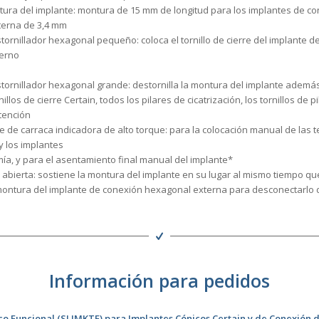
ura del implante: montura de 15 mm de longitud para los implantes de c
terna de 3,4 mm
tornillador hexagonal pequeño: coloca el tornillo de cierre del implante 
erno
e
tornillador hexagonal grande: destornilla la montura del implante además
nillos de cierre Certain, todos los pilares de cicatrización, los tornillos de pi
etención
e de carraca indicadora de alto torque: para la colocación manual de las t
 los implantes
mía, y para el asentamiento final manual del implante*
 abierta: sostiene la montura del implante en su lugar al mismo tiempo que
a montura del implante de conexión hexagonal externa para desconectarlo 
Información para pedidos
ico Funcional (SLIMKTE) para Implantes Cónicos Certain y de Conexión