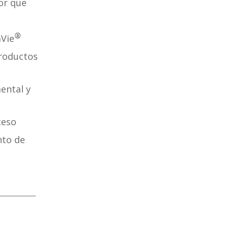
or que
®
mVie
productos
ental y
ceso
nto de