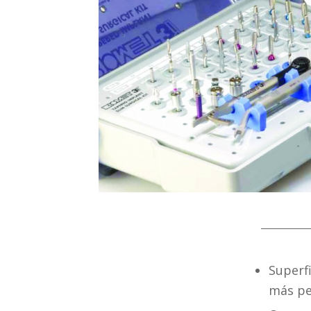
Superf
más p