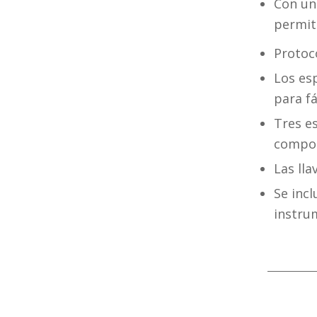
Con un
permit
Protoc
Los es
para f
Tres e
compon
Las lla
Se inc
instru