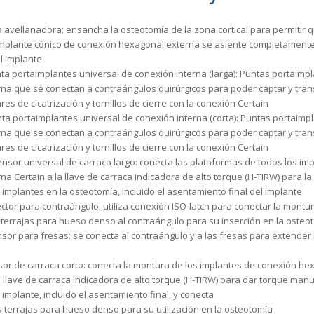
 avellanadora: ensancha la osteotomía de la zona cortical para permitir qu
 implante cónico de conexión hexagonal externa se asiente completamente
l implante
ta portaimplantes universal de conexión interna (larga): Puntas portaimp
rna que se conectan a contraángulos quirúrgicos para poder captar y tran
ares de cicatrización y tornillos de cierre con la conexión Certain
ta portaimplantes universal de conexión interna (corta): Puntas portaimp
rna que se conectan a contraángulos quirúrgicos para poder captar y tran
ares de cicatrización y tornillos de cierre con la conexión Certain
ensor universal de carraca largo: conecta las plataformas de todos los im
na Certain a la llave de carraca indicadora de alto torque (H-TIRW) para la
implantes en la osteotomía, incluido el asentamiento final del implante
tor para contraángulo: utiliza conexión ISO-latch para conectar la montur
s terrajas para hueso denso al contraángulo para su inserción en la osteo
sor para fresas: se conecta al contraángulo y a las fresas para extender 
sor de carraca corto: conecta la montura de los implantes de conexión he
 llave de carraca indicadora de alto torque (H-TIRW) para dar torque manu
 implante, incluido el asentamiento final, y conecta
s terrajas para hueso denso para su utilización en la osteotomía