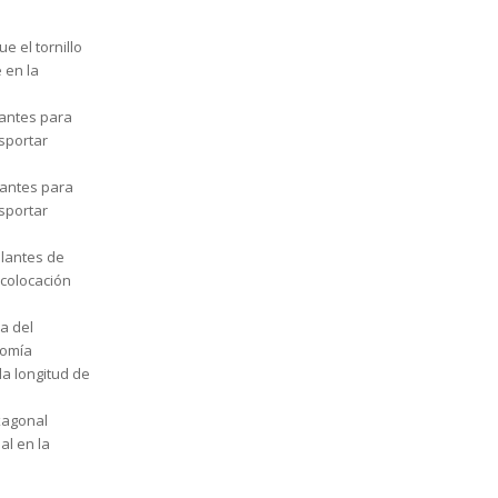
e el tornillo
 en la
lantes para
sportar
lantes para
sportar
plantes de
 colocación
a del
tomía
la longitud de
xagonal
al en la