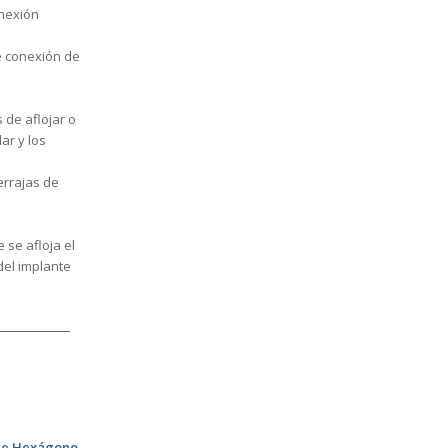
onexión
de conexión de
 de aflojar o
lar y los
errajas de
 se afloja el
del implante
 de Hexágono