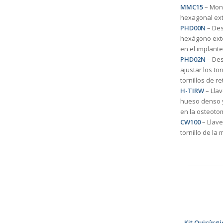
MMC15
– Mont
hexagonal ex
PHD00N
– Des
hexágono ext
en el implant
PHD02N
– Des
ajustar los tor
tornillos de r
H-TIRW
– Llav
hueso denso y
en la osteoto
CW100
– Llave
tornillo de l
Kit Quirúrg