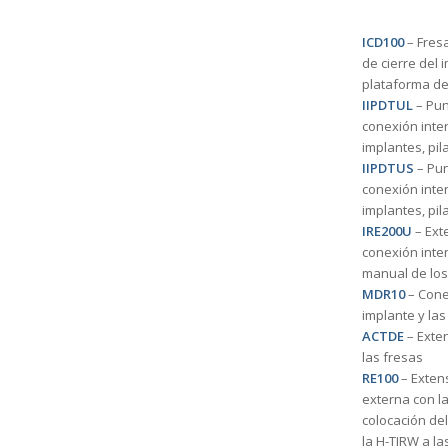
ICD100
– Fresa
de cierre del
plataforma de
IIPDTUL
– Pun
conexión inte
implantes, pil
IIPDTUS
– Pun
conexión inte
implantes, pil
IRE200U
– Ext
conexión inter
manual de los 
MDR10
– Conec
implante y la
ACTDE
– Exten
las fresas
RE100
– Exten
externa con la
colocación del
la H-TIRW a la