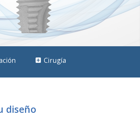
ación
Cirugía
u diseño